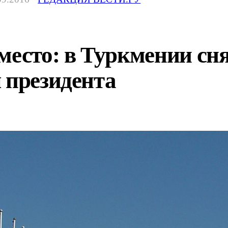
место: в Туркмении сн
 президента