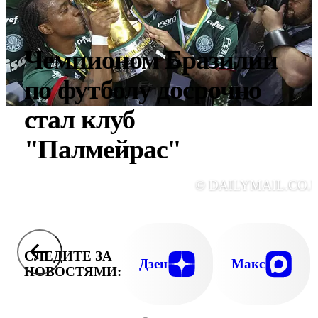
Чемпионом Бразилии
по футболу досрочно
стал клуб
"Палмейрас"
© DAILYMAIL.CO.
СЛЕДИТЕ ЗА
Дзен
Макс
НОВОСТЯМИ: