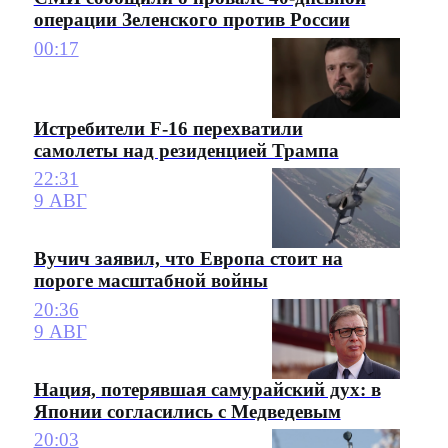
операции Зеленского против России
00:17
Истребители F-16 перехватили
самолеты над резиденцией Трампа
22:31
9 АВГ
Вучич заявил, что Европа стоит на
пороге масштабной войны
20:36
9 АВГ
Нация, потерявшая самурайский дух: в
Японии согласились с Медведевым
20:03