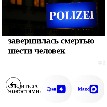
В Баварии вечеринка
завершилась смертью
шести человек
© E
СЛЕДИТЕ ЗА
Дзен
Макс
НОВОСТЯМИ: