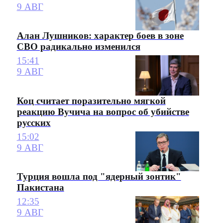
9 АВГ
Алан Лушников: характер боев в зоне
СВО радикально изменился
15:41
9 АВГ
Коц считает поразительно мягкой
реакцию Вучича на вопрос об убийстве
русских
15:02
9 АВГ
Турция вошла под "ядерный зонтик"
Пакистана
12:35
9 АВГ