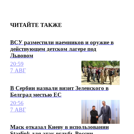
ЧИТАЙТЕ ТАКЖЕ
ВСУ разместили наемников и оружие в
действующем детском лагере под
Львовом
20:59
7 АВГ
В Сербии назвали визит Зеленского в
Белград местью ЕС
20:56
7 АВГ
Маск отказал Киеву в использовании
Starlink для атак вглубь России