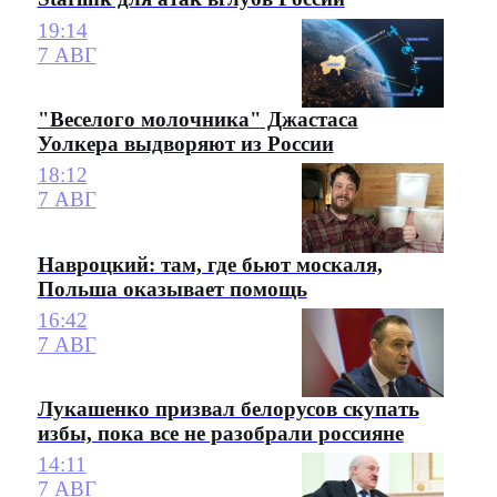
19:14
7 АВГ
"Веселого молочника" Джастаса
Уолкера выдворяют из России
18:12
7 АВГ
Навроцкий: там, где бьют москаля,
Польша оказывает помощь
16:42
7 АВГ
Лукашенко призвал белорусов скупать
избы, пока все не разобрали россияне
14:11
7 АВГ