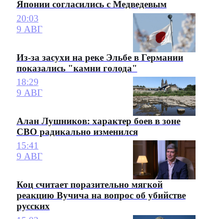
Японии согласились с Медведевым
20:03
9 АВГ
Из-за засухи на реке Эльбе в Германии
показались "камни голода"
18:29
9 АВГ
Алан Лушников: характер боев в зоне
СВО радикально изменился
15:41
9 АВГ
Коц считает поразительно мягкой
реакцию Вучича на вопрос об убийстве
русских