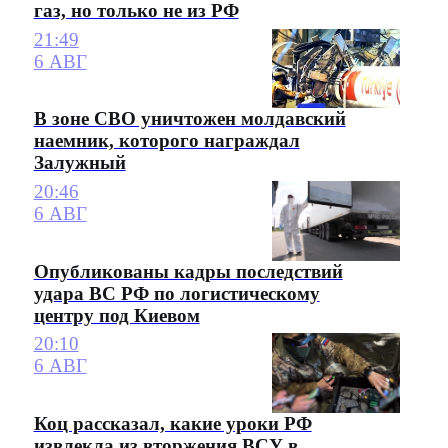
газ, но только не из РФ
21:49
6 АВГ
В зоне СВО уничтожен молдавский
наемник, которого награждал
Залужный
20:46
6 АВГ
Опубликованы кадры последствий
удара ВС РФ по логистическому
центру под Киевом
20:10
6 АВГ
Коц рассказал, какие уроки РФ
извлекла из вторжения ВСУ в