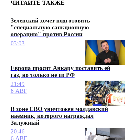
ЧИТАЙТЕ ТАКЖЕ
Зеленский хочет подготовить
"специальную санкционную
операцию" против России
03:03
Европа просит Анкару поставить ей
газ, но только не из РФ
21:49
6 АВГ
В зоне СВО уничтожен молдавский
наемник, которого награждал
Залужный
20:46
6 АВГ