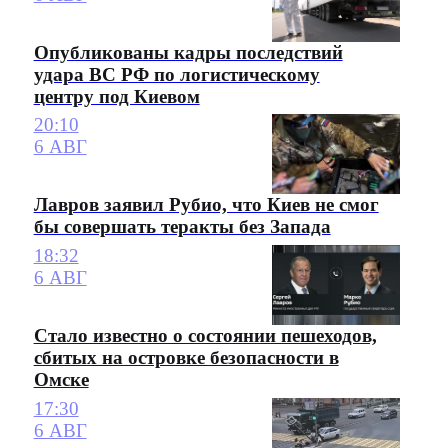
Опубликованы кадры последствий
удара ВС РФ по логистическому
центру под Киевом
20:10
6 АВГ
Лавров заявил Рубио, что Киев не смог
бы совершать теракты без Запада
18:32
6 АВГ
Стало известно о состоянии пешеходов,
сбитых на островке безопасности в
Омске
17:30
6 АВГ