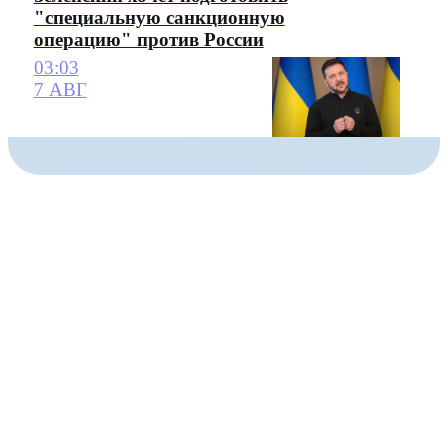
"специальную санкционную
операцию" против России
03:03
7 АВГ