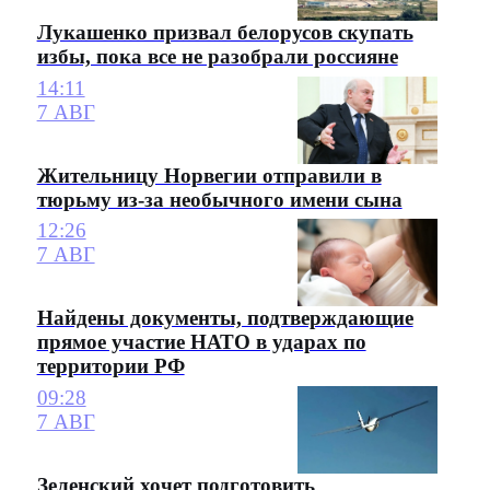
Лукашенко призвал белорусов скупать
избы, пока все не разобрали россияне
14:11
7 АВГ
Жительницу Норвегии отправили в
тюрьму из-за необычного имени сына
12:26
7 АВГ
Найдены документы, подтверждающие
прямое участие НАТО в ударах по
территории РФ
09:28
7 АВГ
Зеленский хочет подготовить