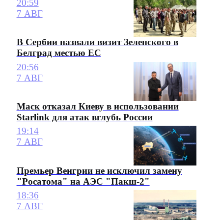
20:59
7 АВГ
В Сербии назвали визит Зеленского в
Белград местью ЕС
20:56
7 АВГ
Маск отказал Киеву в использовании
Starlink для атак вглубь России
19:14
7 АВГ
Премьер Венгрии не исключил замену
"Росатома" на АЭС "Пакш-2"
18:36
7 АВГ