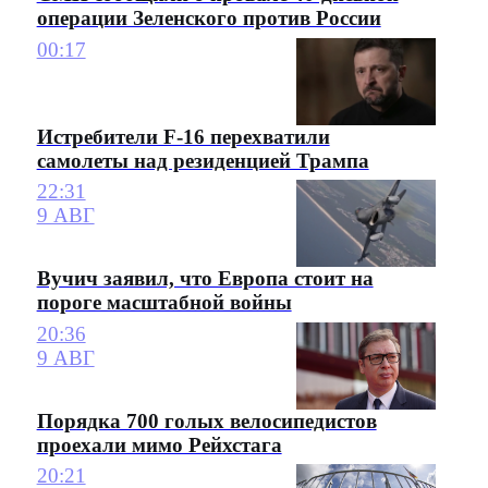
операции Зеленского против России
00:17
Истребители F-16 перехватили
самолеты над резиденцией Трампа
22:31
9 АВГ
Вучич заявил, что Европа стоит на
пороге масштабной войны
20:36
9 АВГ
Порядка 700 голых велосипедистов
проехали мимо Рейхстага
20:21