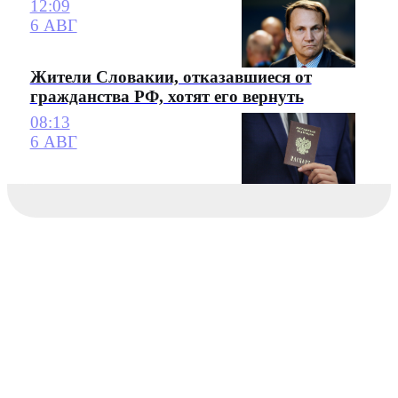
12:09
6 АВГ
Жители Словакии, отказавшиеся от
гражданства РФ, хотят его вернуть
08:13
6 АВГ