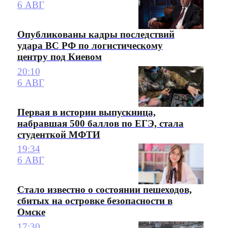
6 АВГ
Опубликованы кадры последствий
удара ВС РФ по логистическому
центру под Киевом
20:10
6 АВГ
Первая в истории выпускница,
набравшая 500 баллов по ЕГЭ, стала
студенткой МФТИ
19:34
6 АВГ
Стало известно о состоянии пешеходов,
сбитых на островке безопасности в
Омске
17:30