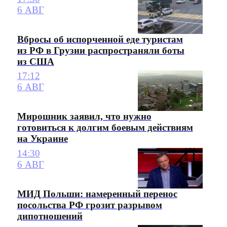
6 АВГ
Вбросы об испорченной еде туристам
из РФ в Грузии распространяли боты
из США
17:12
6 АВГ
Мирошник заявил, что нужно
готовиться к долгим боевым действиям
на Украине
14:30
6 АВГ
МИД Польши: намеренный перенос
посольства РФ грозит разрывом
дипотношений