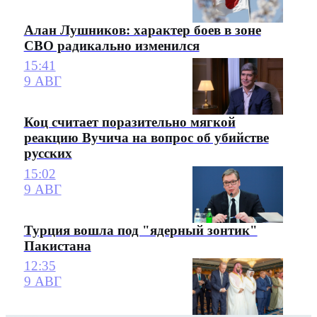
Алан Лушников: характер боев в зоне
СВО радикально изменился
15:41
9 АВГ
Коц считает поразительно мягкой
реакцию Вучича на вопрос об убийстве
русских
15:02
9 АВГ
Турция вошла под "ядерный зонтик"
Пакистана
12:35
9 АВГ