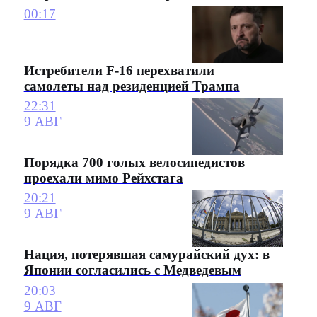
00:17
Истребители F-16 перехватили
самолеты над резиденцией Трампа
22:31
9 АВГ
Порядка 700 голых велосипедистов
проехали мимо Рейхстага
20:21
9 АВГ
Нация, потерявшая самурайский дух: в
Японии согласились с Медведевым
20:03
9 АВГ