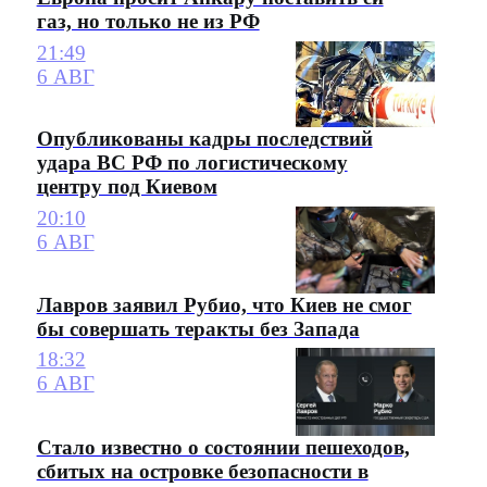
газ, но только не из РФ
21:49
6 АВГ
Опубликованы кадры последствий
удара ВС РФ по логистическому
центру под Киевом
20:10
6 АВГ
Лавров заявил Рубио, что Киев не смог
бы совершать теракты без Запада
18:32
6 АВГ
Стало известно о состоянии пешеходов,
сбитых на островке безопасности в