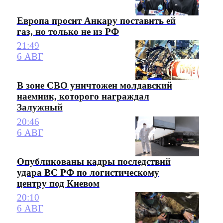
Европа просит Анкару поставить ей
газ, но только не из РФ
21:49
6 АВГ
В зоне СВО уничтожен молдавский
наемник, которого награждал
Залужный
20:46
6 АВГ
Опубликованы кадры последствий
удара ВС РФ по логистическому
центру под Киевом
20:10
6 АВГ