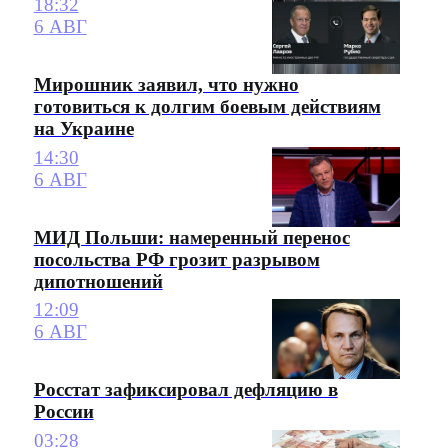
18:32
6 АВГ
Мирошник заявил, что нужно
готовиться к долгим боевым действиям
на Украине
14:30
6 АВГ
МИД Польши: намеренный перенос
посольства РФ грозит разрывом
дипотношений
12:09
6 АВГ
Росстат зафиксировал дефляцию в
России
03:28