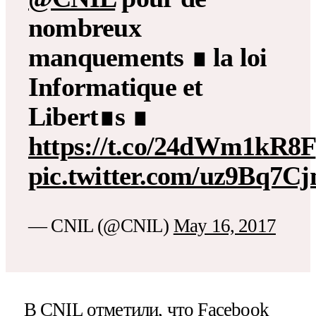
nombreux
manquements ∎ la loi
Informatique et
Libert∎s ∎
https://t.co/24dWm1kR8F
pic.twitter.com/uz9Bq7C
— CNIL (@CNIL)
May 16, 2017
В CNIL отметили, что Facebook