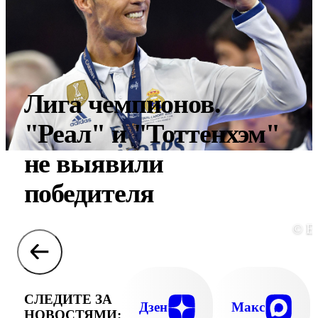
Лига чемпионов.
"Реал" и "Тоттенхэм"
не выявили
победителя
© E
СЛЕДИТЕ ЗА
Дзен
Макс
НОВОСТЯМИ: