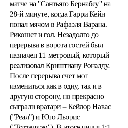
матче на "Сантьяго Бернабеу" на
28-й минуте, когда Гарри Кейн
попал мячом в Рафаэля Варана.
Рикошет и гол. Незадолго до
перерыва в ворота гостей был
назначен 11-метровый, который
реализовал Криштиану Роналду.
После перерыва счет мог
измениться как в одну, так и в
другую сторону, но прекрасно
сыграли вратари – Кейлор Навас
("Реал") и Юго Льорис
("Тоттенхэм"). В итоге ничья 1:1.