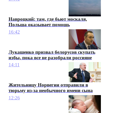
Навроцкий: там, где бьют москаля,
Польша оказывает помощь
16:42
Лукашенко призвал белорусов скупать
избы, пока все не разобрали россияне
14:11
Жительницу Норвегии отправили в
тюрьму из-за необычного имени сына
12:26