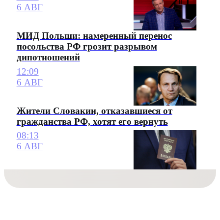
6 АВГ
МИД Польши: намеренный перенос
посольства РФ грозит разрывом
дипотношений
12:09
6 АВГ
Жители Словакии, отказавшиеся от
гражданства РФ, хотят его вернуть
08:13
6 АВГ