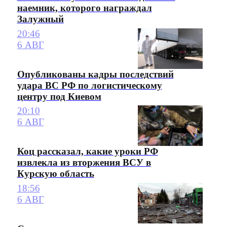
наемник, которого награждал
Залужный
20:46
6 АВГ
Опубликованы кадры последствий
удара ВС РФ по логистическому
центру под Киевом
20:10
6 АВГ
Коц рассказал, какие уроки РФ
извлекла из вторжения ВСУ в
Курскую область
18:56
6 АВГ