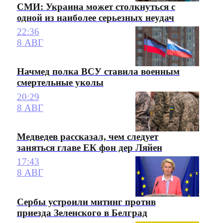
СМИ: Украина может столкнуться с
одной из наиболее серьезных неудач
22:36
8 АВГ
Начмед полка ВСУ ставила военным
смертельные уколы
20:29
8 АВГ
Медведев рассказал, чем следует
заняться главе ЕК фон дер Ляйен
17:43
8 АВГ
Сербы устроили митинг против
приезда Зеленского в Белград