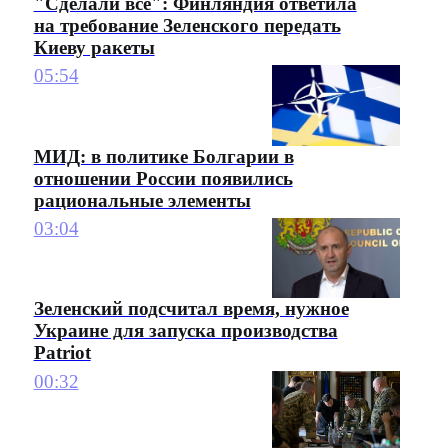
"Сделали все": Финляндия ответила
на требование Зеленского передать
Киеву ракеты
05:54
МИД: в политике Болгарии в
отношении России появились
рациональные элементы
03:04
Зеленский подсчитал время, нужное
Украине для запуска производства
Patriot
00:32