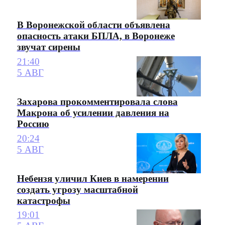
В Воронежской области объявлена
опасность атаки БПЛА, в Воронеже
звучат сирены
21:40
5 АВГ
Захарова прокомментировала слова
Макрона об усилении давления на
Россию
20:24
5 АВГ
Небензя уличил Киев в намерении
создать угрозу масштабной
катастрофы
19:01