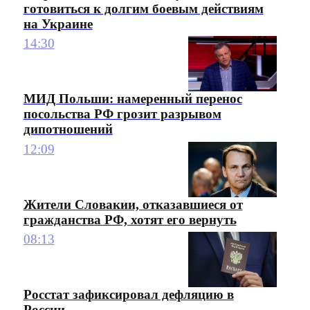
готовиться к долгим боевым действиям
на Украине
14:30
МИД Польши: намеренный перенос
посольства РФ грозит разрывом
дипотношений
12:09
Жители Словакии, отказавшиеся от
гражданства РФ, хотят его вернуть
08:13
Росстат зафиксировал дефляцию в
России