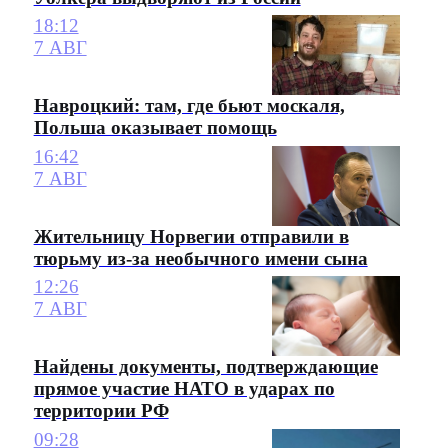
18:12
7 АВГ
Навроцкий: там, где бьют москаля,
Польша оказывает помощь
16:42
7 АВГ
Жительницу Норвегии отправили в
тюрьму из-за необычного имени сына
12:26
7 АВГ
Найдены документы, подтверждающие
прямое участие НАТО в ударах по
территории РФ
09:28