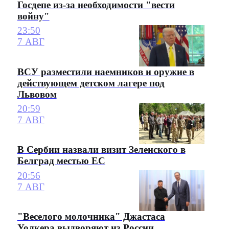
Госдепе из-за необходимости "вести
войну"
23:50
7 АВГ
ВСУ разместили наемников и оружие в
действующем детском лагере под
Львовом
20:59
7 АВГ
В Сербии назвали визит Зеленского в
Белград местью ЕС
20:56
7 АВГ
"Веселого молочника" Джастаса
Уолкера выдворяют из России