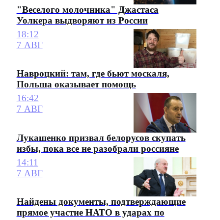
"Веселого молочника" Джастаса
Уолкера выдворяют из России
18:12
7 АВГ
Навроцкий: там, где бьют москаля,
Польша оказывает помощь
16:42
7 АВГ
Лукашенко призвал белорусов скупать
избы, пока все не разобрали россияне
14:11
7 АВГ
Найдены документы, подтверждающие
прямое участие НАТО в ударах по