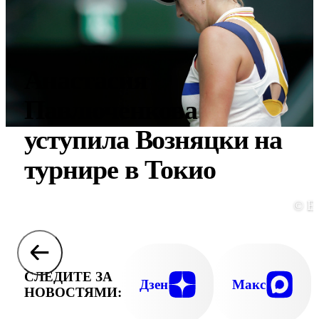
Анастасия
Павлюченкова
уступила Возняцки на
турнире в Токио
© E
СЛЕДИТЕ ЗА
Дзен
Макс
НОВОСТЯМИ: