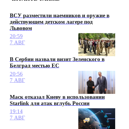
ВСУ разместили наемников и оружие в
действующем детском лагере под
Львовом
20:59
7 АВГ
В Сербии назвали визит Зеленского в
Белград местью ЕС
20:56
7 АВГ
Маск отказал Киеву в использовании
Starlink для атак вглубь России
19:14
7 АВГ