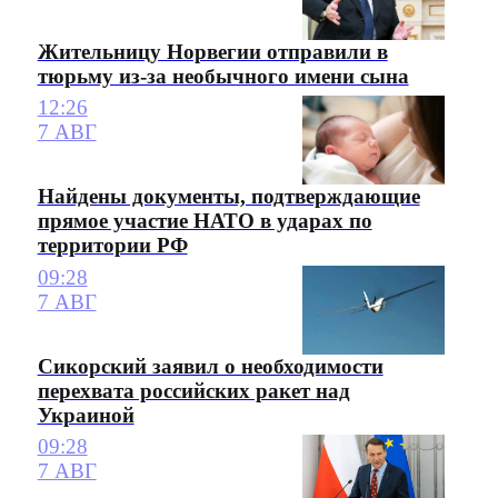
Жительницу Норвегии отправили в
тюрьму из-за необычного имени сына
12:26
7 АВГ
Найдены документы, подтверждающие
прямое участие НАТО в ударах по
территории РФ
09:28
7 АВГ
Сикорский заявил о необходимости
перехвата российских ракет над
Украиной
09:28
7 АВГ