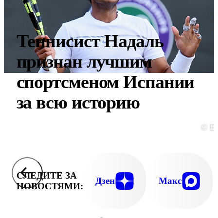
Теннисист Надаль
признан лучшим
спортсменом Испании
за всю историю
© E
СЛЕДИТЕ ЗА
Дзен
Макс
НОВОСТЯМИ: