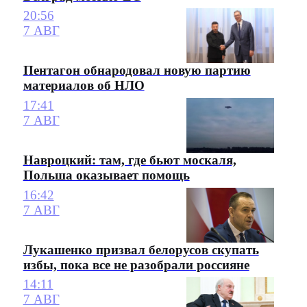
20:56
7 АВГ
Пентагон обнародовал новую партию
материалов об НЛО
17:41
7 АВГ
Навроцкий: там, где бьют москаля,
Польша оказывает помощь
16:42
7 АВГ
Лукашенко призвал белорусов скупать
избы, пока все не разобрали россияне
14:11
7 АВГ