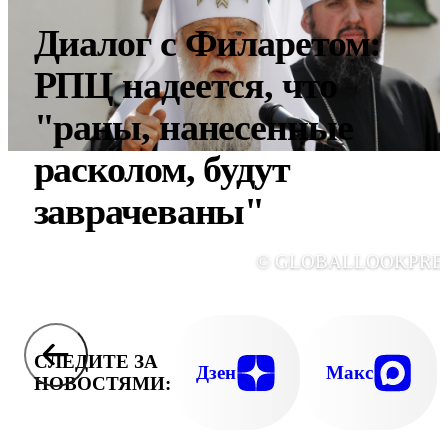
Диалог с Филаретом:
РПЦ надеется, что
"раны, нанесенные
расколом, будут
заврачеваны"
© GLOBALLOOKPRE
СЛЕДИТЕ ЗА
Дзен
Макс
НОВОСТЯМИ: