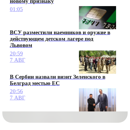
новому признаку
01:05
ВСУ разместили наемников и оружие в
действующем детском лагере под
Львовом
20:59
7 АВГ
В Сербии назвали визит Зеленского в
Белград местью ЕС
20:56
7 АВГ