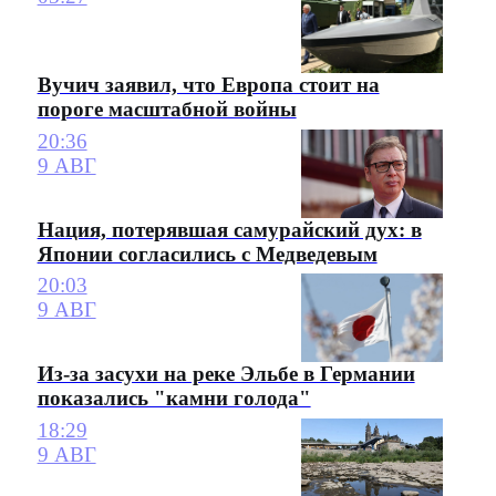
Вучич заявил, что Европа стоит на
пороге масштабной войны
20:36
9 АВГ
Нация, потерявшая самурайский дух: в
Японии согласились с Медведевым
20:03
9 АВГ
Из-за засухи на реке Эльбе в Германии
показались "камни голода"
18:29
9 АВГ