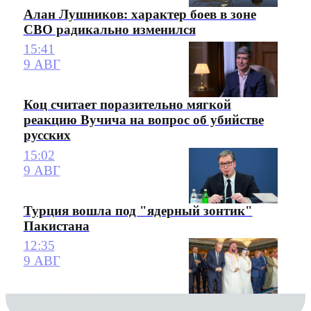
Алан Лушников: характер боев в зоне
СВО радикально изменился
15:41
9 АВГ
Коц считает поразительно мягкой
реакцию Вучича на вопрос об убийстве
русских
15:02
9 АВГ
Турция вошла под "ядерный зонтик"
Пакистана
12:35
9 АВГ