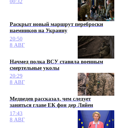
00:32
Раскрыт новый маршрут переброски
наемников на Украину
20:50
8 АВГ
Начмед полка ВСУ ставила военным
смертельные уколы
20:29
8 АВГ
Медведев рассказал, чем следует
заняться главе ЕК фон дер Ляйен
17:43
8 АВГ