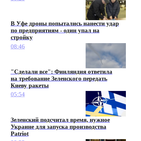
В Уфе дроны попытались нанести удар
по предприятиям - один упал на
стройку
08:46
"Сделали все": Финляндия ответила
на требование Зеленского передать
Киеву ракеты
05:54
Зеленский подсчитал время, нужное
Украине для запуска производства
Patriot