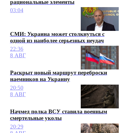
рациональные элементы
03:04
СМИ: Украина может столкнуться с
одной из наиболее серьезных неудач
22:36
8 АВГ
Раскрыт новый маршрут переброски
наемников на Украину
20:50
8 АВГ
Начмед полка ВСУ ставила военным
смертельные уколы
20:29