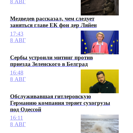
8 АВГ
Медведев рассказал, чем следует
заняться главе ЕК фон дер Ляйен
17:43
8 АВГ
Сербы устроили митинг против
приезда Зеленского в Белград
16:48
8 АВГ
Обслуживавшая гитлеровскую
Германию компания теряет сухогрузы
под Одессой
16:11
8 АВГ