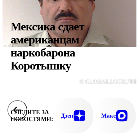
Мексика сдает
американцам
наркобарона
Коротышку
© GLOBALLOOKPRE
СЛЕДИТЕ ЗА
Дзен
Макс
НОВОСТЯМИ: