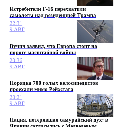
Истребители F-16 перехватили
самолеты над резиденцией Трампа
22:31
9 АВГ
Вучич заявил, что Европа стоит на
пороге масштабной войны
20:36
9 АВГ
Порядка 700 голых велосипедистов
проехали мимо Рейхстага
20:21
9 АВГ
Нация, потерявшая самурайский дух: в
Японии согласились с Медведевым