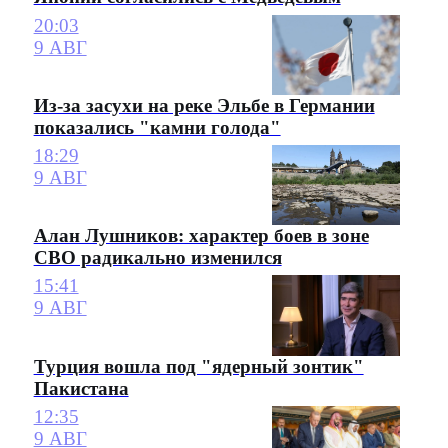
20:03
9 АВГ
Из-за засухи на реке Эльбе в Германии
показались "камни голода"
18:29
9 АВГ
Алан Лушников: характер боев в зоне
СВО радикально изменился
15:41
9 АВГ
Турция вошла под "ядерный зонтик"
Пакистана
12:35
9 АВГ