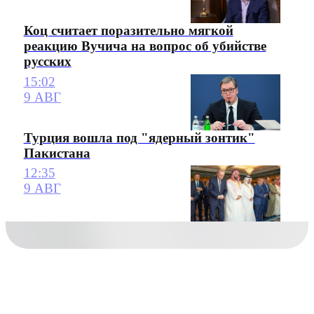
Коц считает поразительно мягкой
реакцию Вучича на вопрос об убийстве
русских
15:02
9 АВГ
Турция вошла под "ядерный зонтик"
Пакистана
12:35
9 АВГ