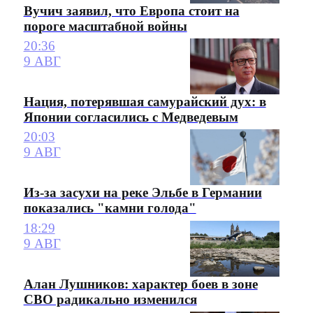
Вучич заявил, что Европа стоит на
пороге масштабной войны
20:36
9 АВГ
Нация, потерявшая самурайский дух: в
Японии согласились с Медведевым
20:03
9 АВГ
Из-за засухи на реке Эльбе в Германии
показались "камни голода"
18:29
9 АВГ
Алан Лушников: характер боев в зоне
СВО радикально изменился