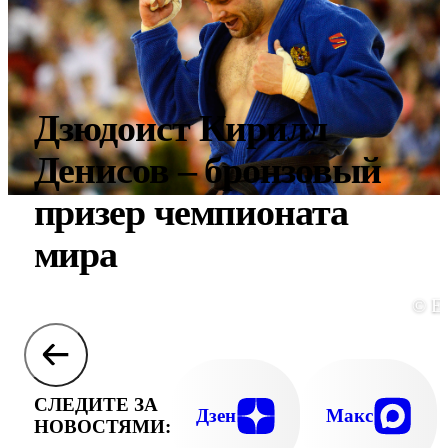
Дзюдоист Кирилл
Денисов – бронзовый
призер чемпионата
мира
© E
СЛЕДИТЕ ЗА
Дзен
Макс
НОВОСТЯМИ: