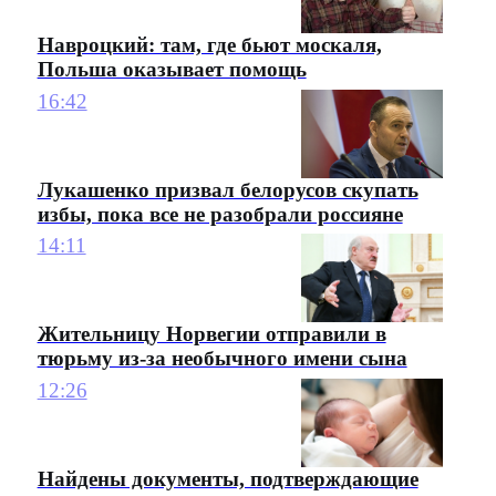
Навроцкий: там, где бьют москаля,
Польша оказывает помощь
16:42
Лукашенко призвал белорусов скупать
избы, пока все не разобрали россияне
14:11
Жительницу Норвегии отправили в
тюрьму из-за необычного имени сына
12:26
Найдены документы, подтверждающие