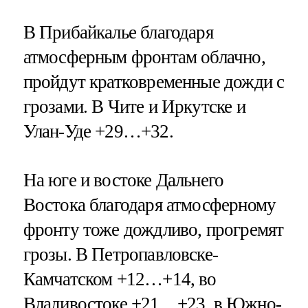
В Прибайкалье благодаря
атмосферным фронтам облачно,
пройдут кратковременные дожди с
грозами. В Чите и Иркутске и
Улан-Уде +29…+32.
На юге и востоке Дальнего
Востока благодаря атмосферному
фронту тоже дождливо, прогремят
грозы. В Петропавловске-
Камчатском +12…+14, во
Владивостоке +21…+23, в Южно-