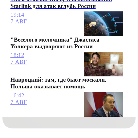
Starlink для атак вглубь России
19:14
7 АВГ
"Веселого молочника" Джастаса
Уолкера выдворяют из России
18:12
7 АВГ
Навроцкий: там, где бьют москаля,
Польша оказывает помощь
16:42
7 АВГ