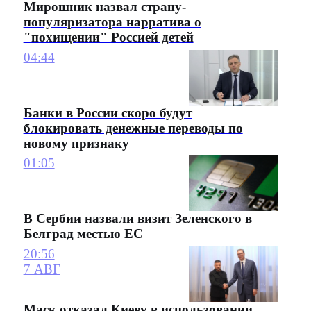
Мирошник назвал страну-
популяризатора нарратива о
"похищении" Россией детей
04:44
Банки в России скоро будут
блокировать денежные переводы по
новому признаку
01:05
В Сербии назвали визит Зеленского в
Белград местью ЕС
20:56
7 АВГ
Маск отказал Киеву в использовании