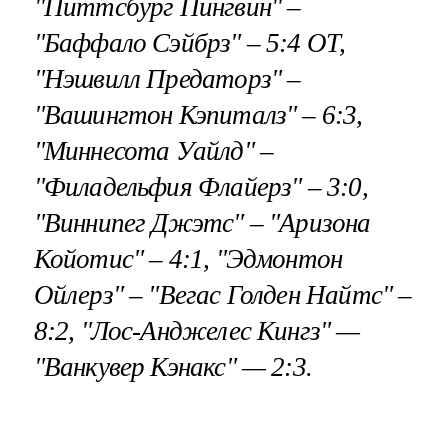
"Питтсбург Пингвин" –
"Баффало Сэйбрз" – 5:4 ОТ,
"Нэшвилл Предаторз" –
"Вашингтон Кэпиталз" – 6:3,
"Миннесота Уайлд" –
"Филадельфия Флайерз" – 3:0,
"Виннипег Джэтс" – "Аризона
Койотис" – 4:1, "Эдмонтон
Ойлерз" – "Вегас Голден Найтс" –
8:2, "Лос-Анджелес Кингз" —
"Ванкувер Кэнакс" — 2:3.