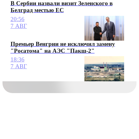
В Сербии назвали визит Зеленского в
Белград местью ЕС
20:56
7 АВГ
Премьер Венгрии не исключил замену
"Росатома" на АЭС "Пакш-2"
18:36
7 АВГ