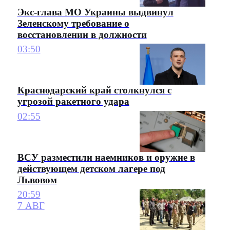
Экс-глава МО Украины выдвинул
Зеленскому требование о
восстановлении в должности
03:50
Краснодарский край столкнулся с
угрозой ракетного удара
02:55
ВСУ разместили наемников и оружие в
действующем детском лагере под
Львовом
20:59
7 АВГ