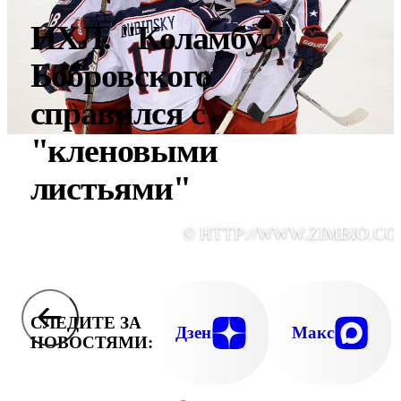
НХЛ. "Коламбус"
Бобровского
справился с
"кленовыми
листьями"
© HTTP://WWW.ZIMBIO.CO
СЛЕДИТЕ ЗА
Дзен
Макс
НОВОСТЯМИ: