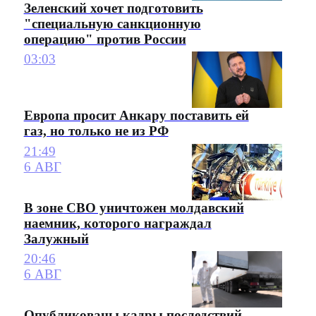
Зеленский хочет подготовить
"специальную санкционную
операцию" против России
03:03
Европа просит Анкару поставить ей
газ, но только не из РФ
21:49
6 АВГ
В зоне СВО уничтожен молдавский
наемник, которого награждал
Залужный
20:46
6 АВГ
Опубликованы кадры последствий