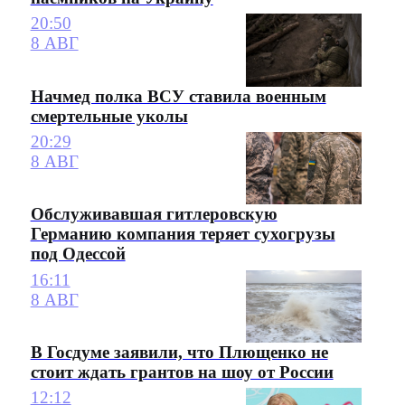
20:50
8 АВГ
Начмед полка ВСУ ставила военным
смертельные уколы
20:29
8 АВГ
Обслуживавшая гитлеровскую
Германию компания теряет сухогрузы
под Одессой
16:11
8 АВГ
В Госдуме заявили, что Плющенко не
стоит ждать грантов на шоу от России
12:12