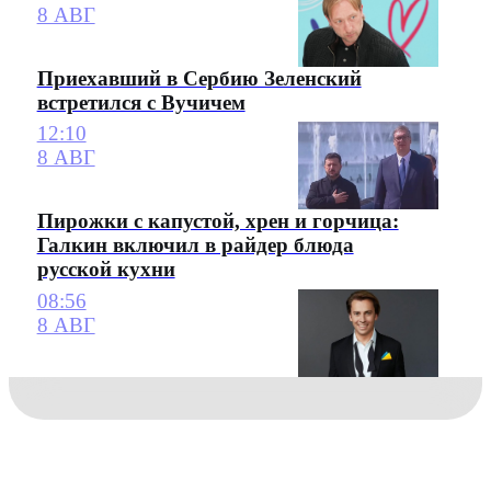
8 АВГ
Приехавший в Сербию Зеленский
встретился с Вучичем
12:10
8 АВГ
Пирожки с капустой, хрен и горчица:
Галкин включил в райдер блюда
русской кухни
08:56
8 АВГ