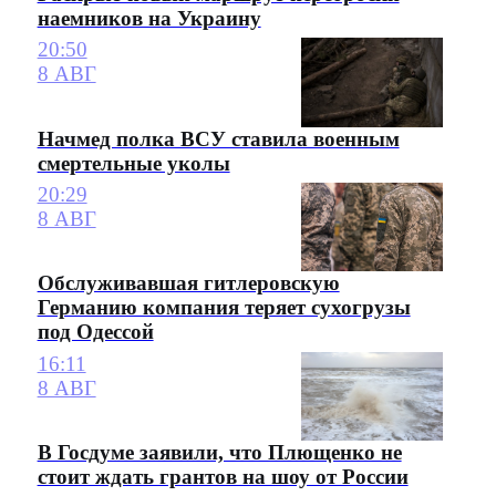
наемников на Украину
20:50
8 АВГ
Начмед полка ВСУ ставила военным
смертельные уколы
20:29
8 АВГ
Обслуживавшая гитлеровскую
Германию компания теряет сухогрузы
под Одессой
16:11
8 АВГ
В Госдуме заявили, что Плющенко не
стоит ждать грантов на шоу от России