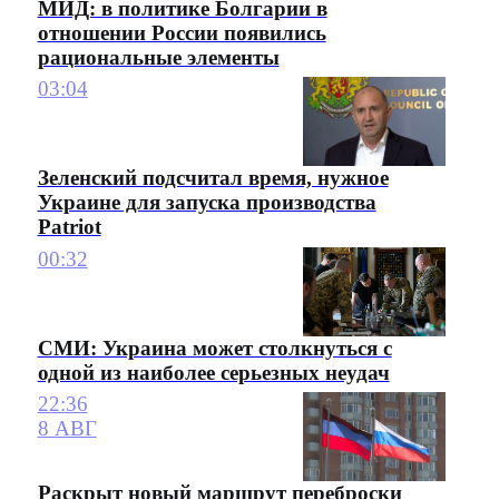
МИД: в политике Болгарии в
отношении России появились
рациональные элементы
03:04
Зеленский подсчитал время, нужное
Украине для запуска производства
Patriot
00:32
СМИ: Украина может столкнуться с
одной из наиболее серьезных неудач
22:36
8 АВГ
Раскрыт новый маршрут переброски