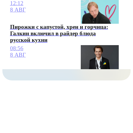
12:12
8 АВГ
Пирожки с капустой, хрен и горчица:
Галкин включил в райдер блюда
русской кухни
08:56
8 АВГ