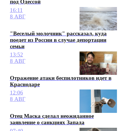
под Одессой
16:11
8 АВГ
"Веселый молочник" рассказал, куда
поедет из России в случае депортации
семьи
13:52
8 АВГ
Отражение атаки беспилотников идет в
Краснодаре
12:06
8 АВГ
Отец Маска сделал неожиданное
заявление о санкциях Запада
07:40