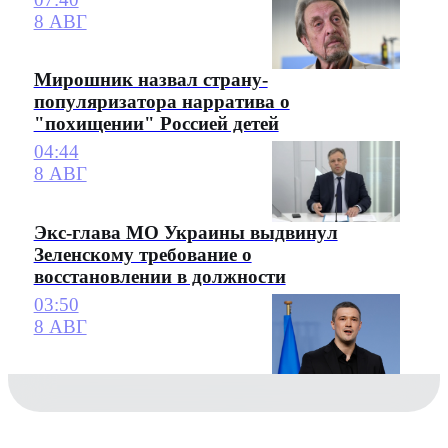
8 АВГ
Мирошник назвал страну-
популяризатора нарратива о
"похищении" Россией детей
04:44
8 АВГ
Экс-глава МО Украины выдвинул
Зеленскому требование о
восстановлении в должности
03:50
8 АВГ