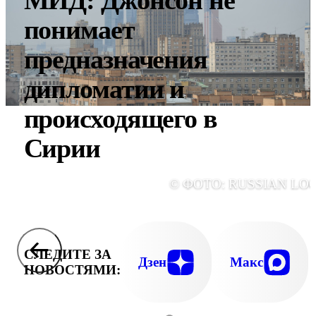
МИД: Джонсон не
понимает
предназначения
дипломатии и
происходящего в
Сирии
© ФОТО: RUSSIAN LO
СЛЕДИТЕ ЗА
Дзен
Макс
НОВОСТЯМИ: