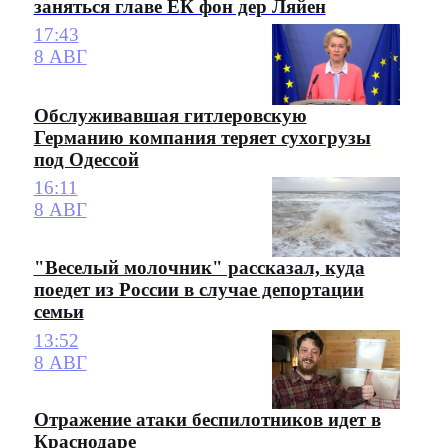
заняться главе ЕК фон дер Ляйен
17:43
8 АВГ
Обслуживавшая гитлеровскую
Германию компания теряет сухогрузы
под Одессой
16:11
8 АВГ
"Веселый молочник" рассказал, куда
поедет из России в случае депортации
семьи
13:52
8 АВГ
Отражение атаки беспилотников идет в
Краснодаре