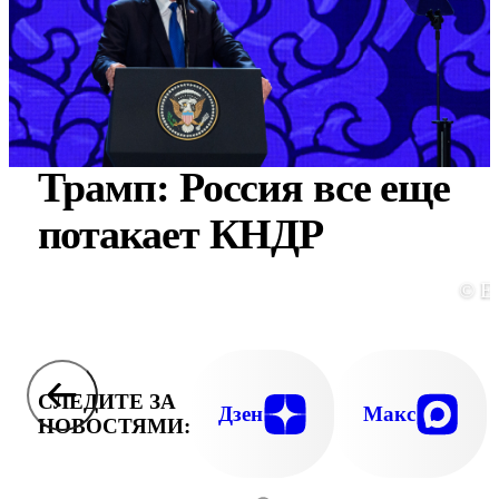
Трамп: Россия все еще
потакает КНДР
© E
СЛЕДИТЕ ЗА
Дзен
Макс
НОВОСТЯМИ: