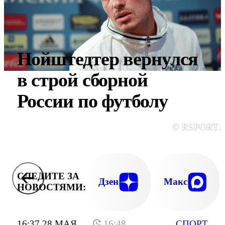
Нойштедтер вернулся
в строй сборной
России по футболу
© RSPORT.
СЛЕДИТЕ ЗА
Дзен
Макс
НОВОСТЯМИ:
16:37 28 МАЯ
16:48
СПОРТ