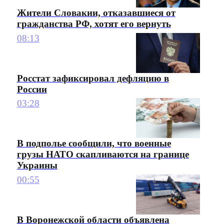
Жители Словакии, отказавшиеся от
гражданства РФ, хотят его вернуть
08:13
Росстат зафиксировал дефляцию в
России
03:28
В подполье сообщили, что военные
грузы НАТО скапливаются на границе
Украины
00:55
В Воронежской области объявлена