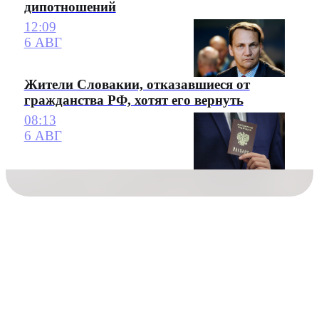
дипотношений
12:09
6 АВГ
Жители Словакии, отказавшиеся от
гражданства РФ, хотят его вернуть
08:13
6 АВГ