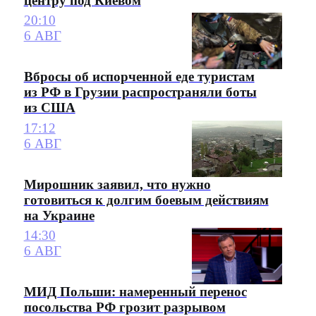
центру под Киевом
20:10
6 АВГ
Вбросы об испорченной еде туристам
из РФ в Грузии распространяли боты
из США
17:12
6 АВГ
Мирошник заявил, что нужно
готовиться к долгим боевым действиям
на Украине
14:30
6 АВГ
МИД Польши: намеренный перенос
посольства РФ грозит разрывом