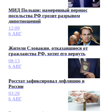
МИД Польши: намеренный перенос
посольства РФ грозит разрывом
дипотношений
12:09
6 АВГ
Жители Словакии, отказавшиеся от
гражданства РФ, хотят его вернуть
08:13
6 АВГ
Росстат зафиксировал дефляцию в
России
03:28
6 АВГ