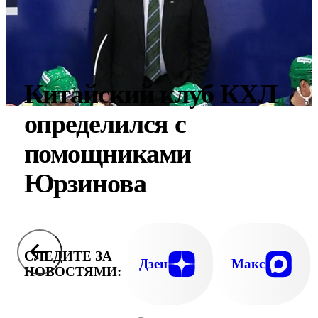
Китайский клуб КХЛ
определился с
помощниками
Юрзинова
СЛЕДИТЕ ЗА
Дзен
Макс
НОВОСТЯМИ: