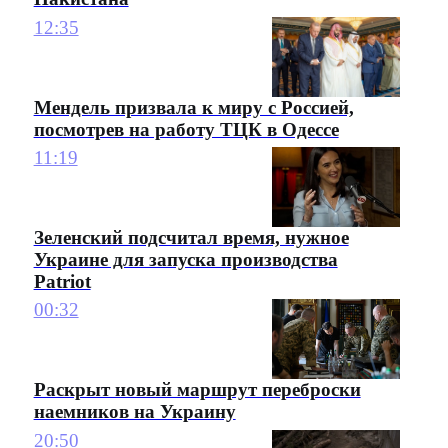
12:35
Мендель призвала к миру с Россией,
посмотрев на работу ТЦК в Одессе
11:19
Зеленский подсчитал время, нужное
Украине для запуска производства
Patriot
00:32
Раскрыт новый маршрут переброски
наемников на Украину
20:50