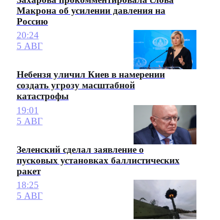
Макрона об усилении давления на
Россию
20:24
5 АВГ
Небензя уличил Киев в намерении
создать угрозу масштабной
катастрофы
19:01
5 АВГ
Зеленский сделал заявление о
пусковых установках баллистических
ракет
18:25
5 АВГ