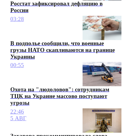
Росстат зафиксировал дефляцию в
России
03:28
В подполье сообщили, что военные
грузы НАТО скапливаются на границе
Украины
00:55
Охота на "людоловов": сотрудникам
ТЦК на Украине массово поступают
угрозы
22:46
5 АВГ
Захарова прокомментировала слова