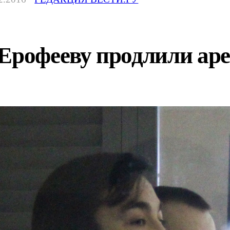
Ерофееву продлили аре