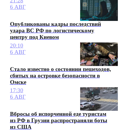
21:28
6 АВГ
Опубликованы кадры последствий
удара ВС РФ по логистическому
центру под Киевом
20:10
6 АВГ
Стало известно о состоянии пешеходов,
сбитых на островке безопасности в
Омске
17:30
6 АВГ
Вбросы об испорченной еде туристам
из РФ в Грузии распространяли боты
из США