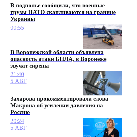
В подполье сообщили, что военные
грузы НАТО скапливаются на границе
Украины
00:55
В Воронежской области объявлена
опасность атаки БПЛА, в Воронеже
звучат сирены
21:40
5 АВГ
Захарова прокомментировала слова
Макрона об усилении давления на
Россию
20:24
5 АВГ