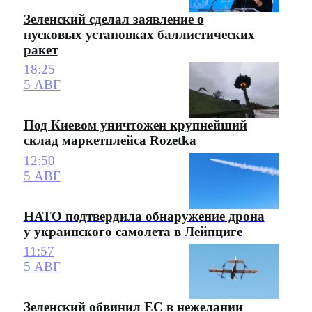
Зеленский сделал заявление о
пусковых установках баллистических
ракет
18:25
5 АВГ
Под Киевом уничтожен крупнейший
склад маркетплейса Rozetka
12:50
5 АВГ
НАТО подтвердила обнаружение дрона
у украинского самолета в Лейпциге
11:57
5 АВГ
Зеленский обвинил ЕС в нежелании