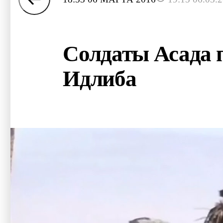
Солдаты Асада п
Идлиба