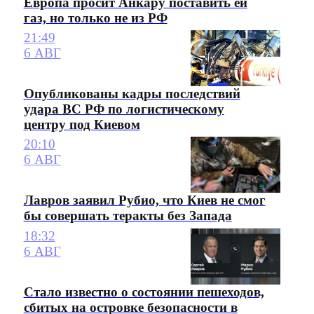
Европа просит Анкару поставить ей
газ, но только не из РФ
21:49
6 АВГ
Опубликованы кадры последствий
удара ВС РФ по логистическому
центру под Киевом
20:10
6 АВГ
Лавров заявил Рубио, что Киев не смог
бы совершать теракты без Запада
18:32
6 АВГ
Стало известно о состоянии пешеходов,
сбитых на островке безопасности в