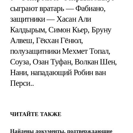
сыграют вратарь — Фабиано,
защитники — Хасан Али
Калдырым, Симон Кьер, Бруну
Алвеш, Гёкхан Гёнюл,
полузащитники Мехмет Топал,
Соуза, Озан Туфан, Волкан Шен,
Нани, нападающий Робин ван
Перси..
ЧИТАЙТЕ ТАКЖЕ
Найдены документы, подтверждающие