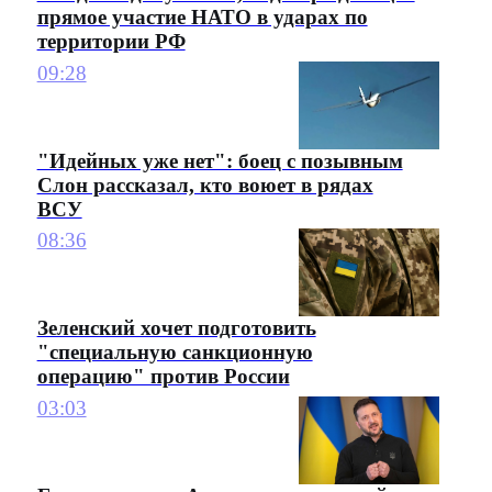
прямое участие НАТО в ударах по
территории РФ
09:28
"Идейных уже нет": боец с позывным
Слон рассказал, кто воюет в рядах
ВСУ
08:36
Зеленский хочет подготовить
"специальную санкционную
операцию" против России
03:03