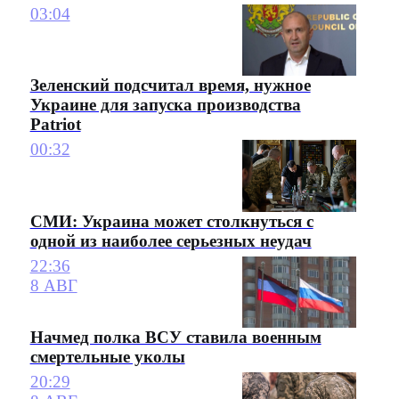
03:04
Зеленский подсчитал время, нужное
Украине для запуска производства
Patriot
00:32
СМИ: Украина может столкнуться с
одной из наиболее серьезных неудач
22:36
8 АВГ
Начмед полка ВСУ ставила военным
смертельные уколы
20:29